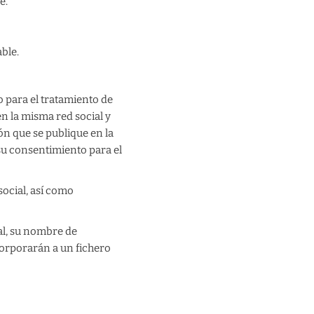
e.
ble.
o para el tratamiento de
en la misma red social y
ón que se publique en la
 su consentimiento para el
ocial, así como
al, su nombre de
ncorporarán a un fichero