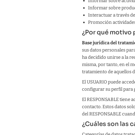
Informar sobre activid
Informar sobre product
Interactuar a través de 
Promoción actividades,
¿Por qué motivo 
Base jurídica del tratam
sus datos personales para
ha decidido unirse a la r
misma, por tanto, en el mo
tratamiento de aquellos d
El USUARIO puede acceder 
configurar su perfil para 
El RESPONSABLE tiene acc
contacto. Estos datos sol
del RESPONSABLE cuando 
¿Cuáles son las c
Categorías de datos trata