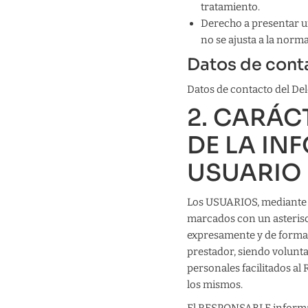
tratamiento.
Derecho a presentar un
no se ajusta a la norma
Datos de conta
Datos de contacto del De
2. CARÁC
DE LA IN
USUARIO
Los USUARIOS, mediante l
marcados con un asterisc
expresamente y de forma l
prestador, siendo volunta
personales facilitados a
los mismos.