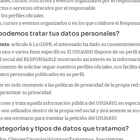
ades, cursos, concursos y eventos organizados por el responsabl
os o servicios ofrecidos por el responsable.
los perfiles oficiales.
 cursos y eventos organizados o en los que colabore el Responsa
podemos tratar tus datos personales?
iento
: artículo 6.1.a GDPR, el interesado ha dado su consentimient
 uno o varios fines específicos. El USUARIO dispone de un perfil 
ed social del RESPONSABLE mostrando así interés en la informaci
mento de solicitar seguir nuestros perfiles oficiales, nos facilita
atos personales publicados en su perfil.
en todo momento a las políticas de privacidad de la propia red s
garantizar su privacidad.
eso y trata aquella información pública del USUARIO, en especi
o son utilizados dentro de la propia red social y únicamente se i
sea necesario para tramitar la petición del USUARIO.
ategorías y tipos de datos que tratamos?
dos:
Clientes/Usuarios/Alumnos/Exalumnos, Suscriptores