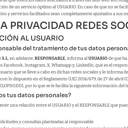
 que todos los datos solicitados a través del sitio web son oblig
ción de un servicio óptimo al USUARIO. En caso de que no se facili
ión y servicios facilitados sean completamente ajustados a sus n
ICA PRIVACIDAD REDES SO
ACIÓN AL USUARIO
ponsable del tratamiento de tus datos person
S.L.
en adelante,
RESPONSABLE
, informa al
USUARIO
de que ha
les Facebook, Instagram, X, Whatsapp y, LinkedIn, que es el respon
suario que se lleve a cabo en dichas redes sociales y le informa d
on lo dispuesto en el Reglamento (UE) 2016/679, de 27 de abril (
(LOPDGDD), por lo que se le facilita la siguiente información del 
os tus datos personales?
tener una relación entre el USUARIO y el RESPONSABLE que puede 
olicitudes y consultas planteadas al responsable.