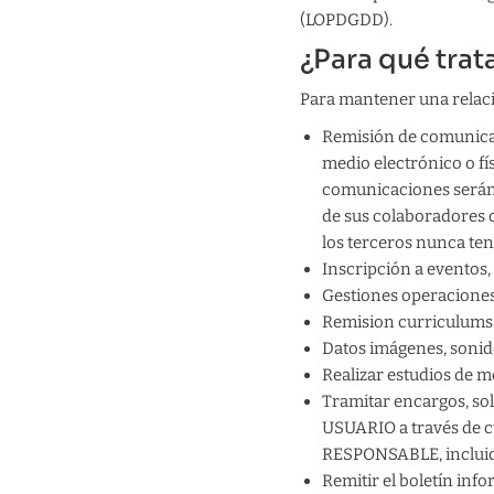
(LOPDGDD).
¿Para qué tra
Para mantener una relació
Remisión de comunicaci
medio electrónico o fí
comunicaciones serán 
de sus colaboradores 
los terceros nunca ten
Inscripción a eventos, 
Gestiones operaciones 
Remision curriculums
Datos imágenes, sonido
Realizar estudios de me
Tramitar encargos, soli
USUARIO a través de cu
RESPONSABLE, incluida
Remitir el boletín inf