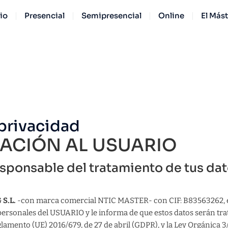
cio
Presencial
Semipresencial
Online
El Más
 privacidad
MACIÓN AL USUARIO
esponsable del tratamiento de tus da
S.L.
-con marca comercial NTIC MASTER- con CIF: B83563262, 
 personales del USUARIO y le informa de que estos datos serán t
glamento (UE) 2016/679, de 27 de abril (GDPR), y la Ley Orgánica 3